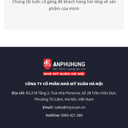
Chúng tôi luôn cố gắng để khách hàng hài lòng về sản
phẩm của mình
CÔNG TY CỔ PHẦN NHÀ MỸ XUÂN HÀ NỘI
Địa chỉ:
R2.218 Tầng 2, Toà nhà Florence, Số 28 Trần Hữu Dực,
Phường Từ Liêm, Hà Nội, Việt Nam
Email:
sales@myxuan.vn
Hotline:
0
965 421 389