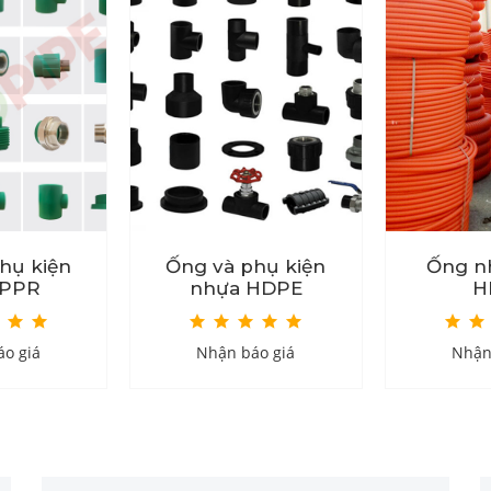
hụ kiện
Ống và phụ kiện
Ống n
 PPR
nhựa HDPE
H
o giá
Nhận báo giá
Nhận