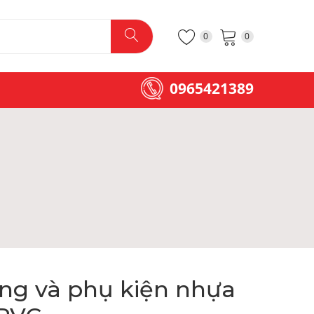
0
0
0965421389
ng và phụ kiện nhựa