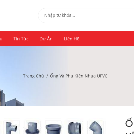
ệu
Tin Tức
Dự Án
Liên Hệ
Trang Chủ
Ống Và Phụ Kiện Nhựa UPVC
Ố