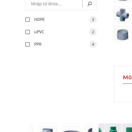
HDPE
3
uPVC
2
PPR
4
Mô