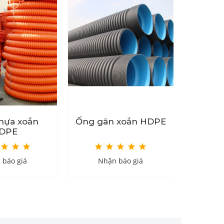
hựa xoắn
Ống gân xoắn HDPE
Ống 
DPE
nh
 báo giá
Nhận báo giá
Nh