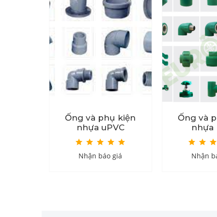
ắn HDPE
Ống và phụ kiện
Ống và p
nhựa uPVC
nhựa
giá
Nhận báo giá
Nhận bá