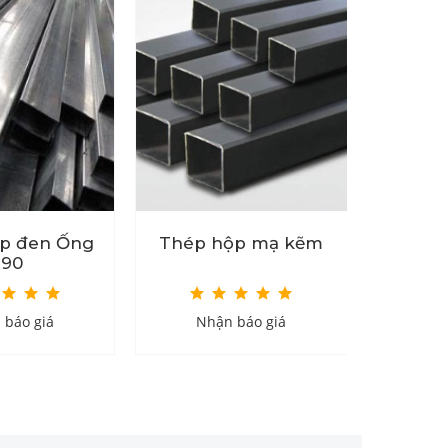
p đen Ống
Thép hộp mạ kẽm
Thé
190
 báo giá
Nhận báo giá
Nh