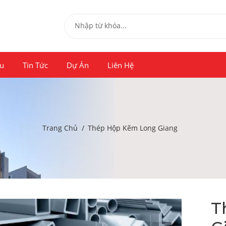
ệu
Tin Tức
Dự Án
Liên Hệ
Trang Chủ
Thép Hộp Kẽm Long Giang
T