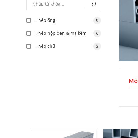
Thép ống
9
Thép hộp đen & mạ kẽm
6
Thép chữ
3
Mô