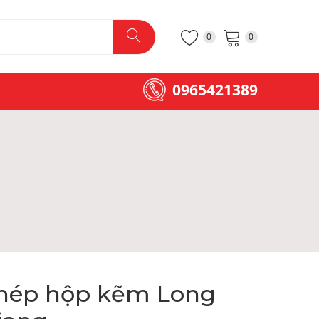
0
0
0965421389
hép hộp kẽm Long