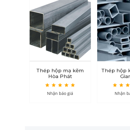
 đen
Thép hộp mạ kẽm
Thép hộp 
Hòa Phát
Gia
giá
Nhận báo giá
Nhận bá