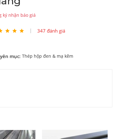
iang
 ký nhận báo giá
347 đánh giá
yên mục:
Thép hộp đen & mạ kẽm